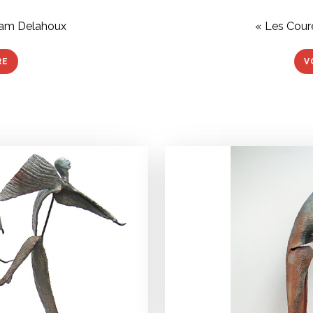
« Les Cour
riam Delahoux
V
RE