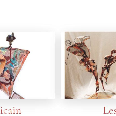
Le
icain