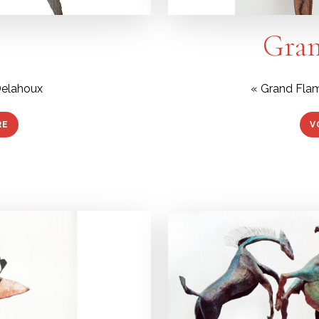
Gra
Delahoux
« Grand Fla
RE
V