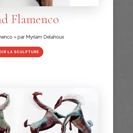
nd Flamenco
menco » par Myriam Delahoux
OIR LA SCULPTURE