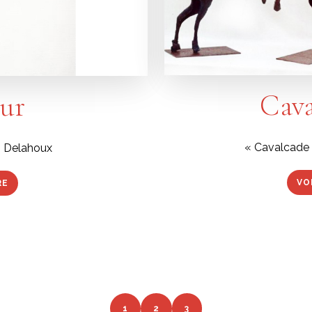
Cava
eur
« Cavalcade 
m Delahoux
VO
RE
1
2
3